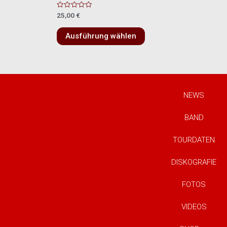
Bewertet
25,00
€
mit
0
von
Ausführung wählen
5
NEWS
BAND
TOURDATEN
DISKOGRAFIE
FOTOS
VIDEOS