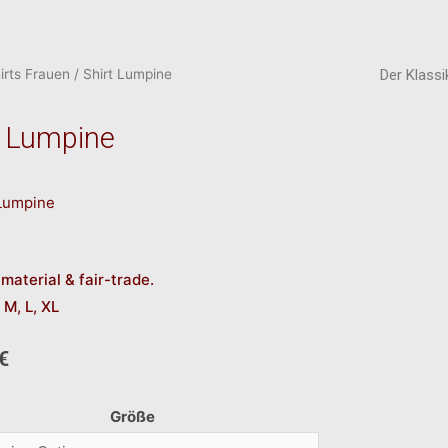
irts Frauen
/ Shirt Lumpine
Der Klass
t Lumpine
material & fair-trade.
 M, L, XL
€
Größe